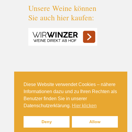
Unsere Weine können
Sie auch hier kaufen:
Diese Website verwendet Cookies – nähere
Informationen dazu und zu Ihren Rechten als
Benutzer finden Sie in unserer
Datenschutzerklärung.
Hier klicken
Deny
Allow