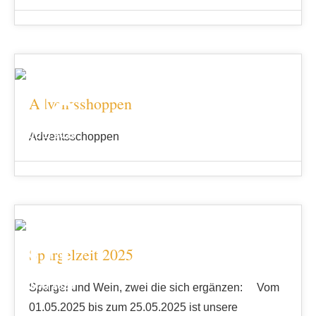
18
Adventsshoppen
JULI 2025
Adventsschoppen
01
Spargelzeit 2025
MAI 2025
Spargel und Wein, zwei die sich ergänzen: Vom
01.05.2025 bis zum 25.05.2025 ist unsere