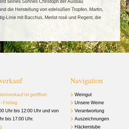
ferd seines Sohnes Christoph der Ausbau
nd die Herstellung von edelsüßen Tropfen. Martin,
chtig-Linie mit Bacchus, Merlot rosé und Regent, die
verkauf
Navigation
einverkauf ist geöffnet:
Weingut
- Freitag
Unsere Weine
00 Uhr bis 12:00 Uhr und von
Verantwortung
hr bis 17:00 Uhr.
Auszeichnungen
g
Häckerstube