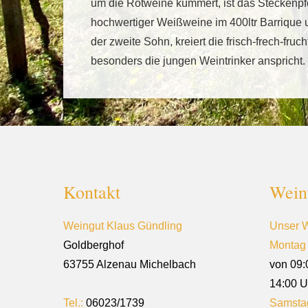
um die Rotweine kümmert, ist das Steckenp
hochwertiger Weißweine im 400ltr Barrique u
der zweite Sohn, kreiert die frisch-frech-fru
besonders die jungen Weintrinker anspricht.
Kontakt
Wein
Weingut Klaus Gündling
Unser W
Goldberghof
Montag 
63755 Alzenau Michelbach
von 09:
14:00 U
Tel.:
06023/1739
Samsta