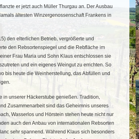
pflanzte er jetzt auch Müller Thurgau an. Der Ausbau
r damals ältesten Winzergenossenschaft Frankens in
 den elterlichen Betrieb, vergrößerte und
erte den Rebsortenspiegel und die Rebfläche im
seiner Frau Maria und Sohn Klaus entschlossen sie
zutreten und ein eigenes Weingut zu errichten. So
o bis heute die Weinherstellung, das Abfüllen und
lgen.
in unserer Häckerstube genießen. Tradition,
g und Zusammenarbeit sind das Geheimnis unseres
bach, Wasserlos und Hörstein stehen heute nicht nur
finden auch den Anbau von internationalen Rebsorten
blanc sehr spannend. Während Klaus sich besonders