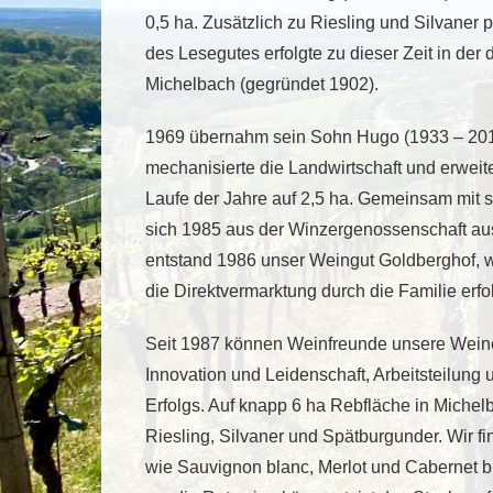
0,5 ha. Zusätzlich zu Riesling und Silvaner 
des Lesegutes erfolgte zu dieser Zeit in de
Michelbach (gegründet 1902).
1969 übernahm sein Sohn Hugo (1933 – 2015)
mechanisierte die Landwirtschaft und erweit
Laufe der Jahre auf 2,5 ha. Gemeinsam mit 
sich 1985 aus der Winzergenossenschaft aus
entstand 1986 unser Weingut Goldberghof, w
die Direktvermarktung durch die Familie erfo
Seit 1987 können Weinfreunde unsere Weine 
Innovation und Leidenschaft, Arbeitsteilun
Erfolgs. Auf knapp 6 ha Rebfläche in Michel
Riesling, Silvaner und Spätburgunder. Wir 
wie Sauvignon blanc, Merlot und Cabernet 