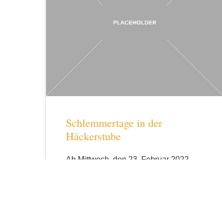
Schlemmertage in der
Häckerstube
Ab Mittwoch, den 23. Februar 2022
lautet unser kulinarisches Motto
diesmal Schlemmertage. Bis
27.02.2022 bieten wir Köstlichkeiten
aus allen fünf Kontinenten:…